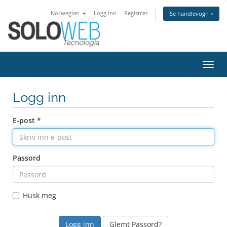
Norwegian
Logg inn
Registrer
Se handlevogn »
Bytt
navig
Logg inn
E-post *
Passord
Husk meg
Glemt Passord?