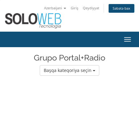
Azerbaijani
Giriş
Qeydiyyat
Səbətə bax
Naviq
keçid
Grupo Portal+Radio
Başqa kateqoriya seçin