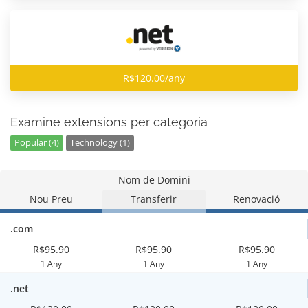
R$120.00/any
Examine extensions per categoria
Popular (4)
Technology (1)
Nom de Domini
Nou Preu
Transferir
Renovació
.com
R$95.90
R$95.90
R$95.90
1 Any
1 Any
1 Any
.net