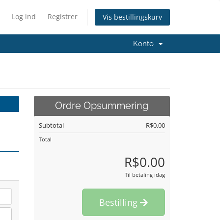
Log ind
Registrer
Vis bestillingskurv
Konto
Ordre Opsummering
Subtotal
R$0.00
Total
R$0.00
Til betaling idag
Bestilling