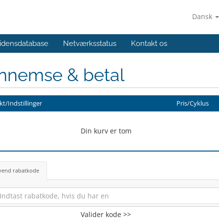
Dansk
idensdatabase
Netværksstatus
Kontakt os
nnemse & betal
t/Indstillinger
Pris/Cyklus
Din kurv er tom
vend rabatkode
Valider kode >>