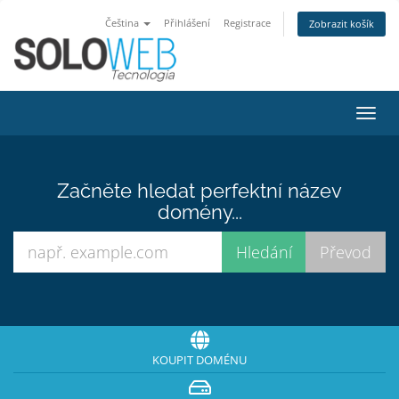
Čeština
Přihlášení
Registrace
Zobrazit košík
Přep
navig
Začněte hledat perfektní název
domény...
KOUPIT DOMÉNU