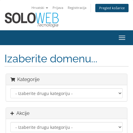
Hrvatski
Prijava
Registtracija
Pregled košarice
Preba
navig
Izaberite domenu...
Kategorije
Akcije