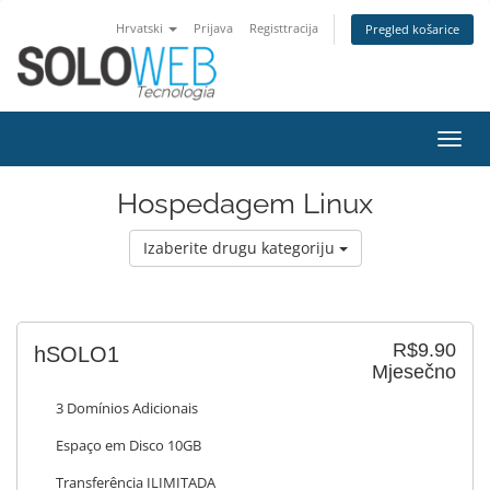
Hrvatski
Prijava
Registtracija
Pregled košarice
Preba
navig
Hospedagem Linux
Izaberite drugu kategoriju
R$9.90
hSOLO1
Mjesečno
3 Domínios Adicionais
Espaço em Disco 10GB
Transferência ILIMITADA