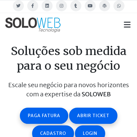
Twitter
Facebook
Linkedin
Instagram
Tumblr
Youtube
Blog
WhatsApp
Soluções sob medida
para o seu negócio
Escale seu negócio para novos horizontes
com a expertise da
SOLOWEB
PAGA FATURA
ABRIR TICKET
CADASTRO
LOGIN