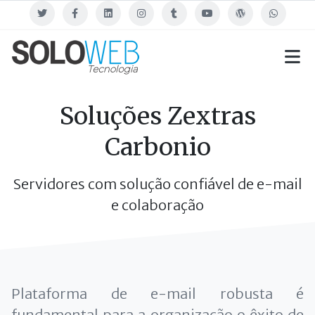
Twitter
Facebook
Linkedin
Instagram
Tumblr
Youtube
Blog
WhatsApp
Soluções Zextras
Carbonio
Servidores com solução confiável de e-mail
e colaboração
Plataforma de e-mail robusta é
fundamental para a organização o êxito de