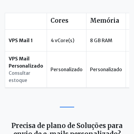
Cores
Memória
E
VPS Mail 1
4 vCore(s)
8 GB RAM
1
VPS Mail
Personalizado
Personalizado
Personalizado
P
Consultar
estoque
Precisa de plano de Soluções para