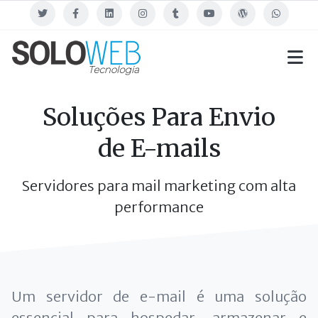
Twitter
Facebook
Linkedin
Instagram
Tumblr
Youtube
Blog
WhatsApp
Soluções Para Envio
de E-mails
Servidores para mail marketing com alta
performance
Um servidor de e-mail é uma solução
essencial para hospedar, armazenar e