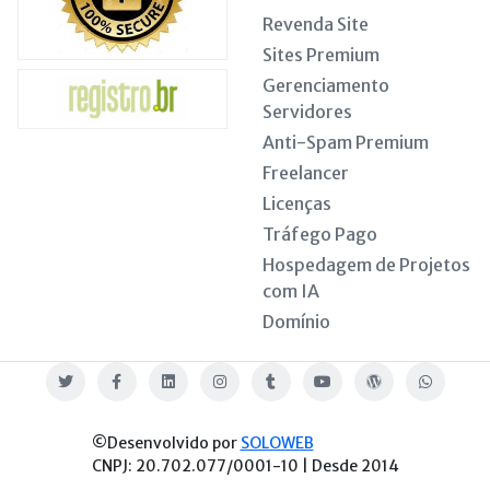
Revenda Site
Sites Premium
Gerenciamento
Servidores
Anti-Spam Premium
Freelancer
Licenças
Tráfego Pago
Hospedagem de Projetos
com IA
Domínio
Twitter
Facebook
Linkedin
Instagram
Tumblr
Youtube
Blog
WhatsApp
©Desenvolvido por
SOLOWEB
CNPJ: 20.702.077/0001-10 | Desde 2014