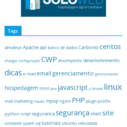
Tags
centos
api
Apache
Carbonio
almalinux
banco de dados
CWP
desenvolvimento
desempenho
chatgpt
configuração
dicas
gerenciamento
email
e-mail
gerencimento
linux
javascript
hospedagem
html
java
laravel
js
PHP
mysql
mail
nginx
marketing
plugin
postfix
mautic
segurança
site
seguranca
shell
python
script
tutoriais
soloweb
spam
ubuntu
sql
velocidade