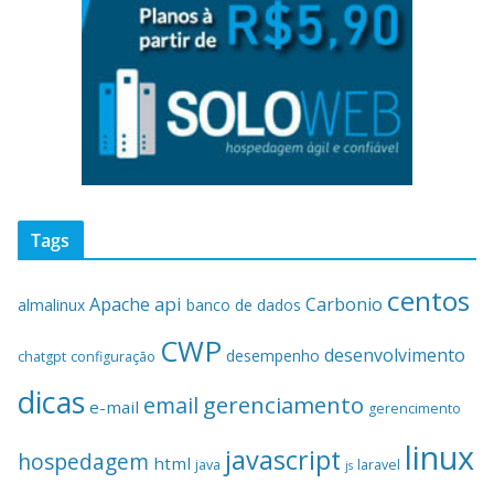
Tags
centos
api
Apache
Carbonio
almalinux
banco de dados
CWP
desenvolvimento
desempenho
chatgpt
configuração
dicas
gerenciamento
email
e-mail
gerencimento
linux
javascript
hospedagem
html
java
laravel
js