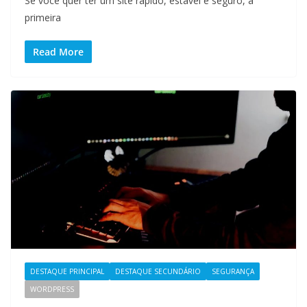
Se você quer ter um site rápido, estável e seguro, a
primeira
Read More
DESTAQUE PRINCIPAL
DESTAQUE SECUNDÁRIO
SEGURANÇA
WORDPRESS