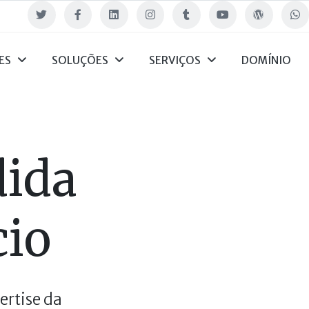
Twitter
Facebook
Linkedin
Instagram
Tumblr
Youtube
Blog
What
ES
SOLUÇÕES
SERVIÇOS
DOMÍNIO
dida
cio
ertise da