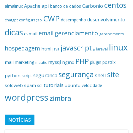
centos
api
Apache
Carbonio
almalinux
banco de dados
CWP
desenvolvimento
desempenho
chatgpt
configuração
dicas
gerenciamento
email
e-mail
gerencimento
linux
javascript
hospedagem
html
java
laravel
js
PHP
mysql
mail
nginx
marketing
plugin
postfix
mautic
segurança
site
seguranca
shell
python
script
tutoriais
soloweb
spam
ubuntu
sql
velocidade
wordpress
zimbra
NOTÍCIAS