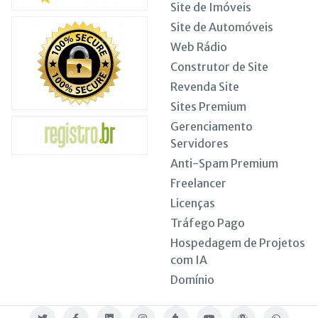
Site de Imóveis
Site de Automóveis
Web Rádio
Construtor de Site
Revenda Site
Sites Premium
Gerenciamento
Servidores
Anti-Spam Premium
Freelancer
Licenças
Tráfego Pago
Hospedagem de Projetos
com IA
Domínio
Twitter
Facebook
Linkedin
Instagram
Tumblr
Youtube
Blog
WhatsApp